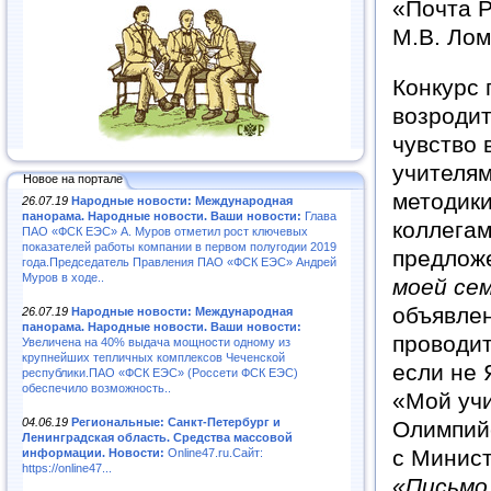
«Почта Р
М.В. Лом
Конкурс 
возродит
чувство 
учителям
Новое на портале
методики
26.07.19
Народные новости: Международная
панорама. Народные новости. Ваши новости:
Глава
коллегам
ПАО «ФСК ЕЭС» А. Муров отметил рост ключевых
показателей работы компании в первом полугодии 2019
предложе
года.Председатель Правления ПАО «ФСК ЕЭС» Андрей
Муров в ходе..
моей се
объявле
26.07.19
Народные новости: Международная
панорама. Народные новости. Ваши новости:
проводит
Увеличена на 40% выдача мощности одному из
крупнейших тепличных комплексов Чеченской
если не 
республики.ПАО «ФСК ЕЭС» (Россети ФСК ЕЭС)
обеспечило возможность..
«Мой уч
04.06.19
Региональные: Санкт-Петербург и
Олимпийс
Ленинградская область. Средства массовой
с Минист
информации. Новости:
Online47.ru.Сайт:
https://online47...
«Письмо 