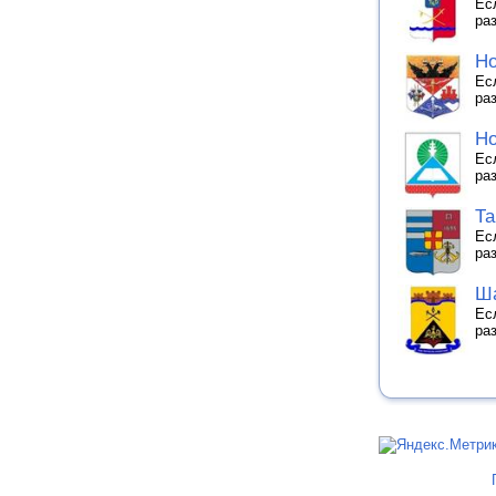
Ес
ра
Но
Ес
ра
Но
Ес
ра
Та
Ес
ра
Ша
Ес
ра