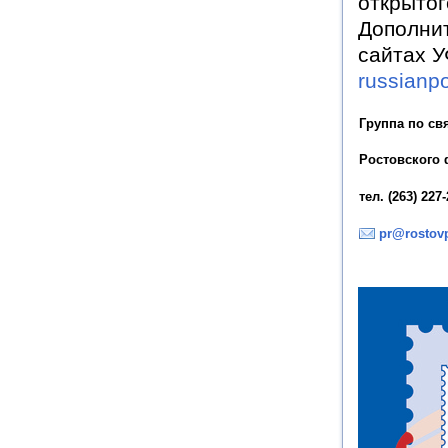
открытог
Дополни
сайтах У
russianpo
Группа по св
Ростовского 
тел. (263) 227
pr@rostovp