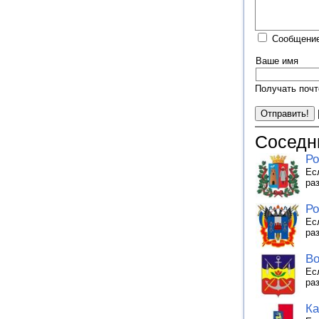
Сообщение
Ваше имя
Получать почт
Соседн
Ро
Ес
ра
Ро
Ес
ра
Во
Ес
ра
Ка