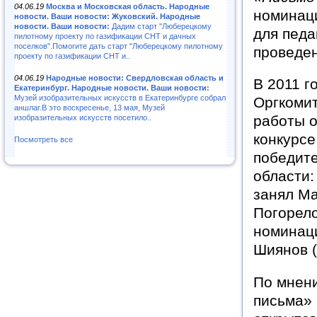
04.06.19
Москва и Московская область. Народные
номинаци
новости. Ваши новости: Жуковский. Народные
новости. Ваши новости:
Дадим старт "Люберецкому
для педа
пилотному проекту по газификации СНТ и дачных
поселков".Помогите дать старт "Люберецкому пилотному
проведен
проекту по газификации СНТ и..
04.06.19
Народные новости: Свердловская область и
В 2011 г
Екатеринбург. Народные новости. Ваши новости:
Музей изобразительных искусств в Екатеринбурге собрал
Оргкомит
аншлаг.В это воскресенье, 13 мая, Музей
работы о
изобразительных искусств посетило..
конкурсе
Посмотреть все
победите
области:
занял М
Погорело
номинац
Шиянов (
По мнен
письма» 