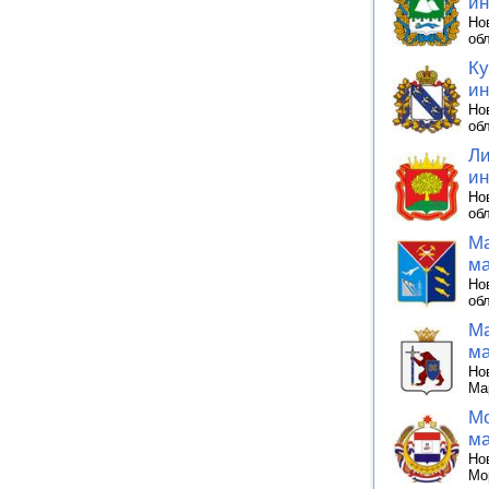
ин
Но
об
Ку
ин
Но
об
Ли
ин
Но
об
Ма
ма
Но
об
Ма
ма
Но
Ма
Мо
ма
Но
Мо