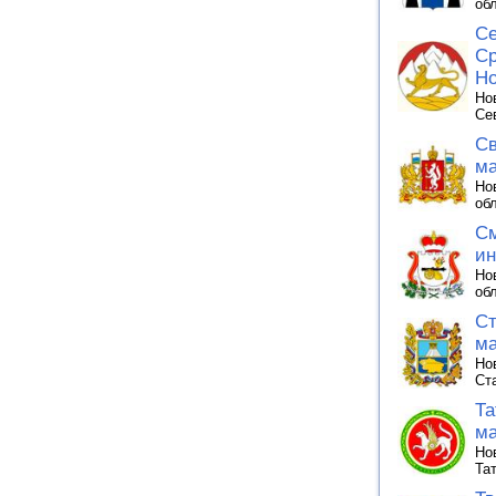
об
Се
Ср
Но
Но
Се
Св
ма
Но
об
См
ин
Но
об
Ст
ма
Но
Ст
Та
ма
Но
Та