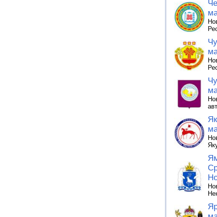
Че
ма
Но
Ре
Чу
ма
Но
Ре
Чу
ма
Но
ав
Як
ма
Но
Як
Ям
Ср
Но
Но
Не
Яр
ма