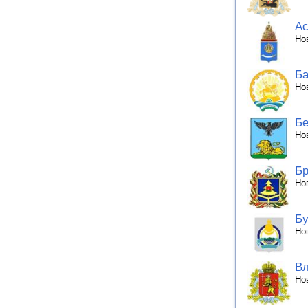
Ас
Но
Ба
Но
Бе
Но
Бр
Но
Бу
Но
Вл
Но