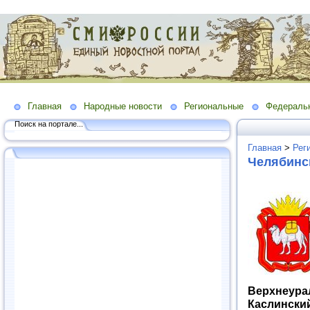
Главная
Народные новости
Региональные
Федераль
Поиск на портале...
Главная
>
Рег
Челябинс
Верхнеура
Каслински