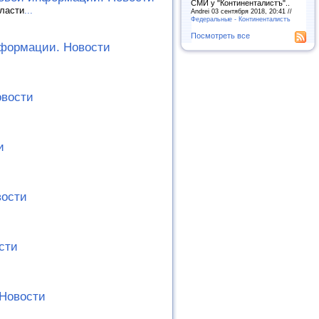
СМИ у "Континенталистъ"..
ласти
...
Andrei 03 сентября 2018, 20:41 //
Федеральные - Континенталистъ
Посмотреть все
нформации. Новости
овости
и
вости
сти
 Новости