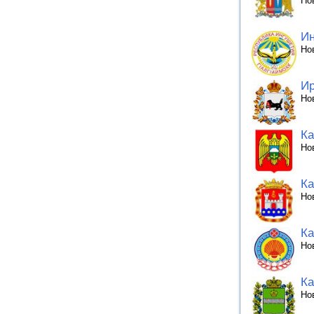
Но
Ин
Но
Ир
Но
Ка
Но
Ка
Но
Ка
Но
Ка
Но