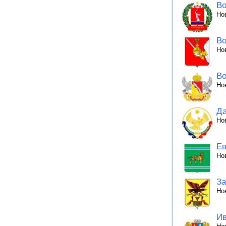
Во
Но
Во
Но
Во
Но
Да
Но
Ев
Но
За
Но
Ив