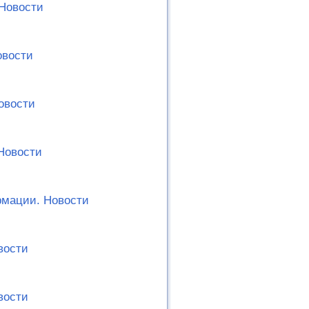
 Новости
овости
овости
Новости
рмации. Новости
вости
вости