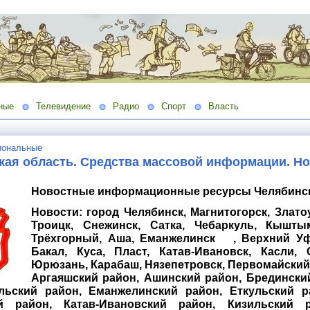
ные
Телевидение
Радио
Спорт
Власть
иональные
кая область. Средства массовой информации. Н
Новостные информационные ресурсы Челябинск
Новости: город Челябинск, Магнитогорск, Златоу
Троицк, Снежинск, Сатка, Чебаркуль, Кышты
Трёхгорный, Аша, Еманжелинск , Верхний Уфа
Бакал, Куса, Пласт, Катав-Ивановск, Касли, 
Юрюзань, Карабаш, Нязепетровск, Первомайский,
Аргаяшский район, Ашинский район, Брединский
льский район, Еманжелинский район, Еткульский р
й район, Катав-Ивановский район, Кизильский р