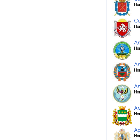
Но
Се
Но
Ад
Но
Ал
Но
Ал
Но
Ам
Но
Ар
Но