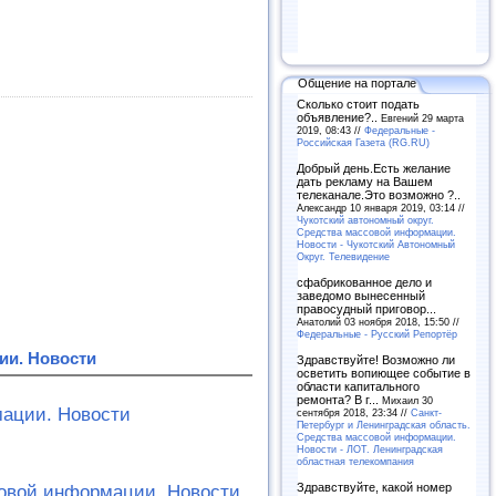
Общение на портале
Сколько стоит подать
объявление?..
Евгений 29 марта
2019, 08:43 //
Федеральные -
Российская Газета (RG.RU)
Добрый день.Есть желание
дать рекламу на Вашем
телеканале.Это возможно ?..
Александр 10 января 2019, 03:14 //
Чукотский автономный округ.
Средства массовой информации.
Новости - Чукотский Автономный
Округ. Телевидение
сфабрикованное дело и
заведомо вынесенный
правосудный приговор...
Анатолий 03 ноября 2018, 15:50 //
Федеральные - Русский Репортёр
ии. Новости
Здравствуйте! Возможно ли
осветить вопиющее событие в
области капитального
ремонта? В г...
Михаил 30
мации. Новости
сентября 2018, 23:34 //
Санкт-
Петербург и Ленинградская область.
Средства массовой информации.
Новости - ЛОТ. Ленинградская
областная телекомпания
Здравствуйте, какой номер
совой информации. Новости