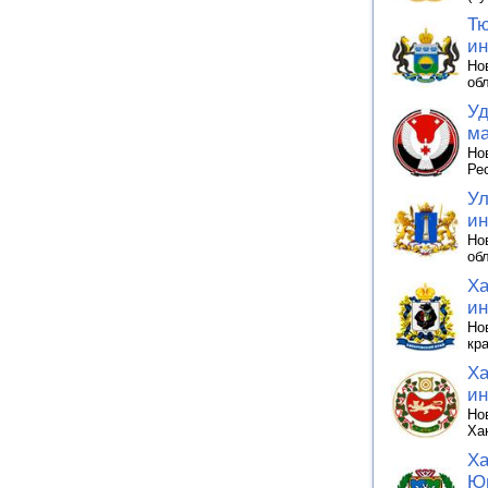
Тю
ин
Но
об
Уд
ма
Но
Ре
Ул
ин
Но
об
Ха
ин
Но
кр
Ха
ин
Но
Ха
Ха
Юг