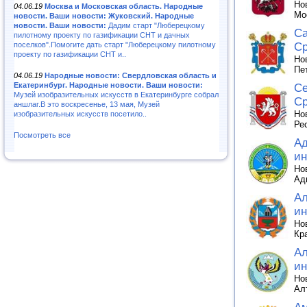
Но
04.06.19
Москва и Московская область. Народные
Мо
новости. Ваши новости: Жуковский. Народные
новости. Ваши новости:
Дадим старт "Люберецкому
Са
пилотному проекту по газификации СНТ и дачных
Ср
поселков".Помогите дать старт "Люберецкому пилотному
проекту по газификации СНТ и..
Но
Пе
04.06.19
Народные новости: Свердловская область и
Екатеринбург. Народные новости. Ваши новости:
Се
Музей изобразительных искусств в Екатеринбурге собрал
Ср
аншлаг.В это воскресенье, 13 мая, Музей
Но
изобразительных искусств посетило..
Ре
Посмотреть все
Ад
ин
Но
Ад
Ал
ин
Но
Кр
Ал
ин
Но
Ал