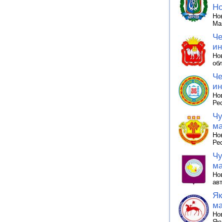
Но
Но
Ма
Че
ин
Но
об
Че
ин
Но
Ре
Чу
ма
Но
Ре
Чу
ма
Но
ав
Як
ма
Но
Як