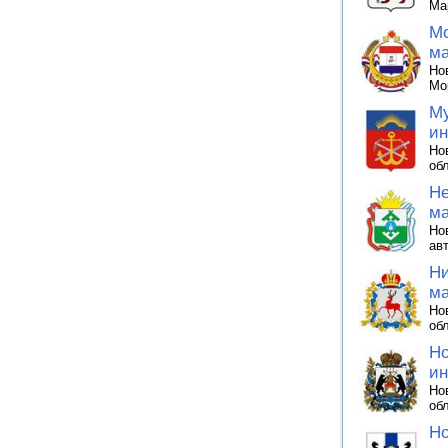
Ма
Мо
ма
Но
Мо
Му
ин
Но
об
Не
ма
Но
ав
Ни
ма
Но
об
Но
ин
Но
об
Но