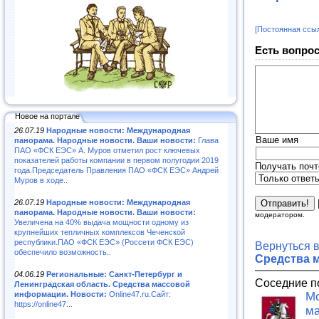
[Постоянная ссы
Есть вопрос
Новое на портале
26.07.19
Народные новости: Международная
Ваше имя
панорама. Народные новости. Ваши новости:
Глава
ПАО «ФСК ЕЭС» А. Муров отметил рост ключевых
показателей работы компании в первом полугодии 2019
Получать почт
года.Председатель Правления ПАО «ФСК ЕЭС» Андрей
Муров в ходе..
26.07.19
Народные новости: Международная
панорама. Народные новости. Ваши новости:
модератором.
Увеличена на 40% выдача мощности одному из
крупнейших тепличных комплексов Чеченской
республики.ПАО «ФСК ЕЭС» (Россети ФСК ЕЭС)
Вернуться 
обеспечило возможность..
Средства 
04.06.19
Региональные: Санкт-Петербург и
Соседние п
Ленинградская область. Средства массовой
информации. Новости:
Online47.ru.Сайт:
Мо
https://online47...
ма