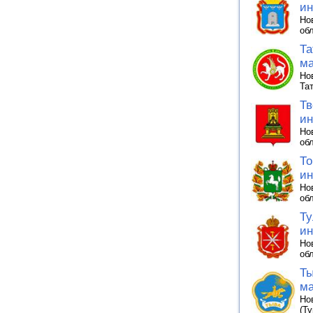
ин
Но
об
Та
ма
Но
Та
Тв
ин
Но
об
То
ин
Но
об
Ту
ин
Но
об
Ты
ма
Но
(Ту