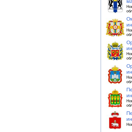
ма
Но
об
Ом
ин
Но
об
Ор
ин
Но
об
Ор
ин
Но
об
Пе
ин
Но
об
Пе
ин
Но