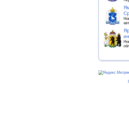
Ям
Ср
Но
ав
Яр
ин
Но
об