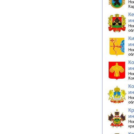
Но
Ка
Ке
ин
Но
об
Ки
ин
Но
об
Ко
ин
Но
Ко
Ко
ин
Но
об
Кр
ин
Но
кр