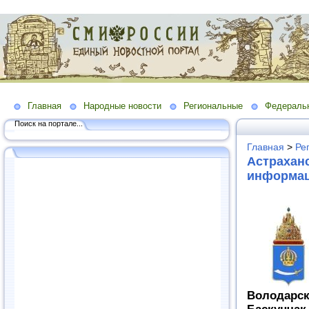
Главная
Народные новости
Региональные
Федераль
Поиск на портале...
Главная
>
Ре
Астраханс
информац
Володар