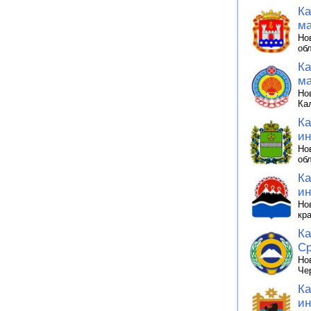
Ка
ма
Но
об
Ка
ма
Но
Ка
Ка
ин
Но
об
Ка
ин
Но
кр
Ка
Ср
Но
Че
Ка
ин