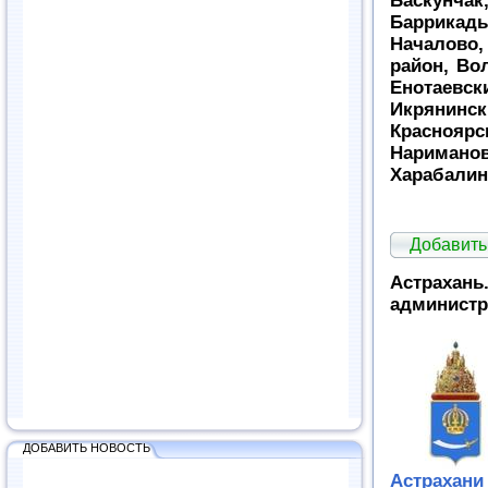
Баскунча
Баррикады
Началово,
район, Во
Енотаевс
Икрянинс
Красноя
Наримано
Харабалин
Добавит
Астрахань
администр
ДОБАВИТЬ НОВОСТЬ
Астрахани