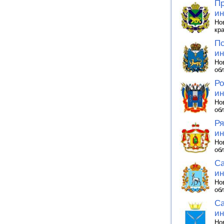
Пр
ин
Но
кр
Пс
ин
Но
об
Ро
ин
Но
об
Ря
ин
Но
об
Са
ин
Но
об
Са
ин
Но