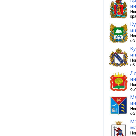
Кр
ин
Но
кр
Ку
ин
Но
об
Ку
ин
Но
об
Ли
ин
Но
об
Ма
ин
Но
об
Ма
ма
Но