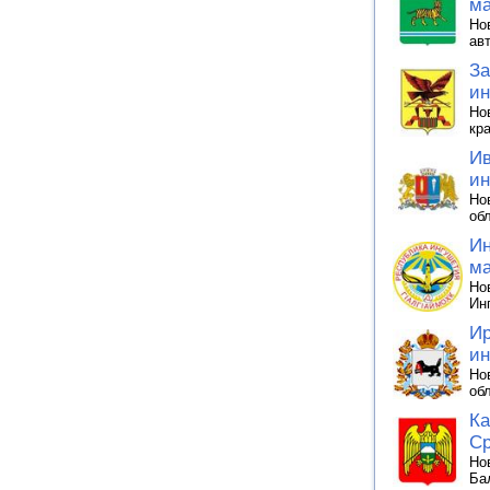
ма
Но
ав
За
ин
Но
кр
Ив
ин
Но
об
Ин
ма
Но
Ин
Ир
ин
Но
об
Ка
Ср
Но
Ба