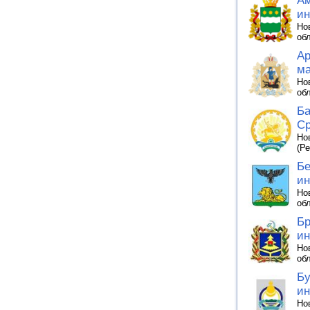
Ам
ин
Но
об
Ар
ма
Но
об
Ба
Ср
Но
(Р
Бе
ин
Но
об
Бр
ин
Но
об
Бу
ин
Но