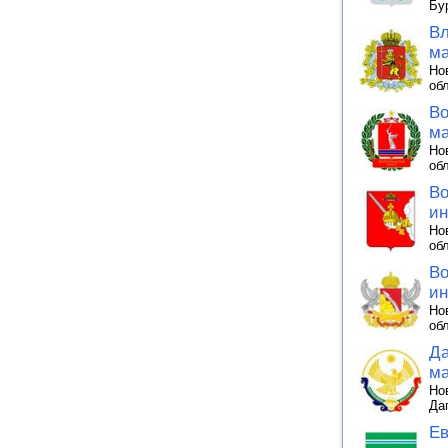
Бу
Вл
ма
Но
об
Во
ма
Но
об
Во
ин
Но
об
Во
ин
Но
об
Да
ма
Но
Да
Ев