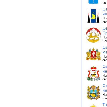
об
Са
ин
Но
об
Се
Ср
Но
Се
Св
ма
Но
об
См
ин
Но
об
Ст
ин
Но
кр
Та