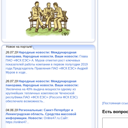
Новое на портале
26.07.19
Народные новости: Международная
панорама. Народные новости. Ваши новости:
Глава
ПАО «ФСК ЕЭС» А. Муров отметил рост ключевых
показателей работы компании в первом полугодии 2019
года.Председатель Правления ПАО «ФСК ЕЭС» Андрей
Муров в ходе..
26.07.19
Народные новости: Международная
панорама. Народные новости. Ваши новости:
Увеличена на 40% выдача мощности одному из
крупнейших тепличных комплексов Чеченской
республики.ПАО «ФСК ЕЭС» (Россети ФСК ЕЭС)
обеспечило возможность..
[Постоянная ссы
04.06.19
Региональные: Санкт-Петербург и
Есть вопрос
Ленинградская область. Средства массовой
информации. Новости:
Online47.ru.Сайт:
https://online47...