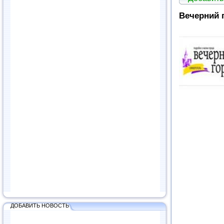
Вечерний 
ДОБАВИТЬ НОВОСТЬ