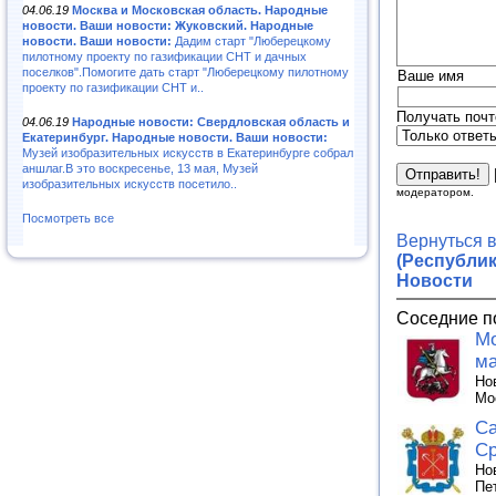
04.06.19
Москва и Московская область. Народные
новости. Ваши новости: Жуковский. Народные
новости. Ваши новости:
Дадим старт "Люберецкому
пилотному проекту по газификации СНТ и дачных
поселков".Помогите дать старт "Люберецкому пилотному
Ваше имя
проекту по газификации СНТ и..
Получать почт
04.06.19
Народные новости: Свердловская область и
Екатеринбург. Народные новости. Ваши новости:
Музей изобразительных искусств в Екатеринбурге собрал
аншлаг.В это воскресенье, 13 мая, Музей
изобразительных искусств посетило..
модератором.
Посмотреть все
Вернуться 
(Республик
Новости
Соседние п
Мо
ма
Но
Мо
Са
Ср
Но
Пе